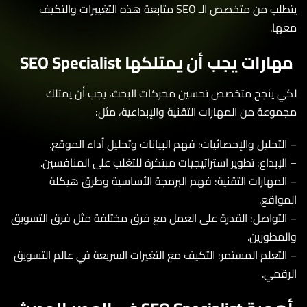
يتطلب من متخصص الـ SEO متابعة هذه التغييرات والتكيف
ا.
رات يجب أن يمتلكها SEO Specialist
 ينجح متخصص تحسين محركات البحث، يجب أن يمتلك
وعة من المهارات التقنية والإبداعية، مثل:
لتحليل والإحصائيات: فهم البيانات وتحليل أداء الموقع.
لإبداع: تطوير استراتيجيات مبتكرة للتغلب على المنافسين.
لمهارات التقنية: فهم البرمجة الأساسية وطرق هيكلة
واقع.
لتواصل: القدرة على العمل مع فرق مختلفة مثل فرق التسويق
مطورين.
لتعلم المستمر: التكيف مع التغيرات السريعة في عالم التسويق
قمي.