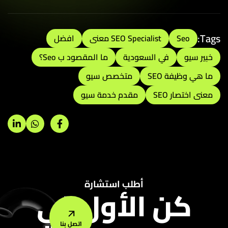
Ta
Seo
SEO Specialist معنى
افضل
بير سيو
في السعودية
ما المقصود ب Seo؟
ا هي وظيفة SEO
متخصص سيو
عنى اختصار SEO
مقدم خدمة سيو
أطلب استشارة
كن الأول في
اتصل بنا