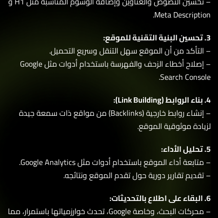
– تحسين النصوص والعناوين وإضافة الوسوم المناسبة مثل H1 و
Meta Descripti
لتأكد من أن الموقع سهل التنقل وسريع التحميل.
– إصلاح أخطاء الزحف والفهرسة باستخدام أدوات مثل Google
Search Conso
– إنشاء روابط خارجية (Backlinks) من مواقع ذات سمعة جيدة
ادة موثوقية الموقع.
ابعة أداء الموقع باستخدام أدوات مثل Google Analytics.
قديم تقارير دورية حول تقدم الموقع ونتائجه.
– محركات البحث، وخاصة Google، تحدث خوارزمياتها باستمرار، مما