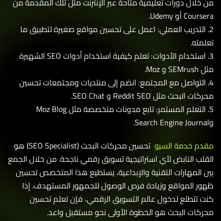
خلال دورات تعليمية متاحة عبر الإنترنت مثل تلك المقدمة من
Co أو Udemy.
 التدريب العملي: اعمل على تحسين مواقع صغيرة لتطبيق ما
مته.
3. استخدام الأدوات: تعلم كيفية استخدام أدوات SEO الشهيرة
 و Moz.
 التواصل مع المجتمع: انضم إلى منتديات ومجتمعات تحسين
 البحث مثل Reddit SEO و SEO Chat.
5. التعلم المستمر: تابع مدونات متخصصة مثل Moz Blog
م خدمة السيو
تحسين محركات البحث (SEO Specialist) هو
لب النابض لأي استراتيجية تسويق رقمي ناجحة. من خلال الجمع
 المهارات التقنية والإبداعية، يستطيع هذا المتخصص تحسين
ر المواقع وزيادة فرص الوصول للجمهور المستهدف. إذا
 تتطلع لدخول عالم التسويق الرقمي، فإن تعلم تحسين
كات البحث هو الخطوة الأولى نحو مستقبل واعد.