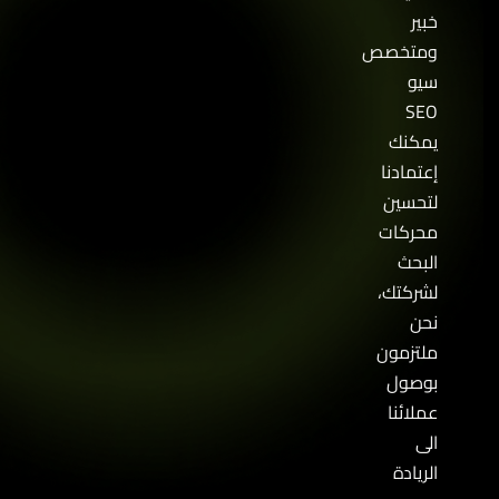
خبير
ومتخصص
سيو
SEO
يمكنك
إعتمادنا
لتحسين
محركات
البحث
لشركتك،
نحن
ملتزمون
بوصول
عملائنا
الى
الريادة