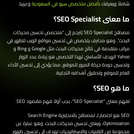
لاً ويعرفك
بأفضل متخصص سيو في السعودية
وعربيا.
نى SEO Specialist؟
مصطلح SEO Specialist يُترجم إلى “متخصص تحسين محركات
حث”. وهو محترف يتخصص في تحسين مواقع الويب لتظهر في
مراتب متقدمة في نتائج محركات البحث مثل Google و Bing و
Yahoo الهدف الأساسي لهذا التخصص هو زيادة عدد الزوار
سين جودة حركة المرور للموقع، مما يؤدي إلى تحسين الأداء
ام للموقع وتحقيق أهدافه التجارية.
هو SEO؟
SEO Specialist”، يجب أولاً فهم مقصود SEO.
SEO هو اختصار لـ لمصطلح بالانجليزية Search Engine
Optimization، ويعني تحسين محركات البحث. وهو عبارة عن
وعة من التقنيات والاستراتيجيات تهدف إلى تحسين ظهور