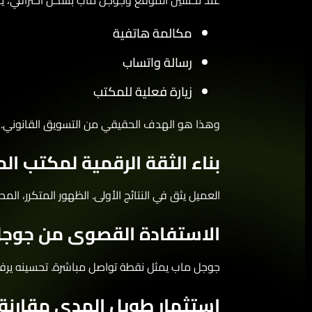
عند تحسين الموقع وجوجل ماب بشكل احترافي، يتحو
مكالمة هاتفية
رسالة واتساب
زيارة فعلية للمكتب
وهذا هو الهدف الحقيقي من التسويق القانوني.
بناء الثقة الرقمية لمكتب الم
العميل يثق في النتائج الأولى. الظهور المتكرر، الم
الاستفادة القصوى من جوجل 
جوجل ماب يمثل نقطة تواصل مباشرة. تحسينه يرفع فرص الظهور في أول 3 نتائج مح
استثمار طويل المدى مقارنة با