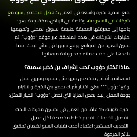
تمتع سمية بخبرة واسعة في العمل
كأفضل متخصص سيو مع
لشركات في السعودية
، وخاصة في الرياض، مكة، جدة. يعود
جاحها إلى معرفتها العميقة بطبيعة السوق المحلي وتفهمها
احتياجات الشركات في هذه المنطقة. عبر موقع “دؤوب”، تم
حسين العديد من المواقع ورفع ترتيبها في نتائج البحث، مما
اعدها على جذب عملاء جدد وزيادة مبيعاتها.
ماذا تختار دؤوب تحت إشراف بن خذير سمية؟
لاستعانة بـ أفضل متخصص سيو مثل سمية وفريق عمل
وقع”دؤوب”** يعني اختيار شريك يجمع بين الخبرة والالتزام
جودة العمل. إليك بعض المزايا التي تجعل “دؤوب” الخيار الأمثل:
برة طويلة: 15 عامًا من العمل في تحسين محركات البحث.
 تفصيل الخدمات: تقديم خطط مخصصة لكل عميل.
 التحديث المستمر: اعتماد أحدث تقنيات السيو لضمان تحقيق
لنتائج المرجوة.