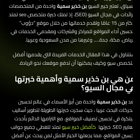
لسياق، تعتبر خبير السيو
بن خذير سمية
واحدة من المتخصصات
الرائدات في مجال السيو (SEO)، إذ تملك خبرة متخصص seo تمتد
لأكثر من 15 عامًا وتقدم خدماتها من خلال موقع “دؤوب”
تحسين أداء المواقع للمراكز والشركات ومقدمي الخدمات في
لرياض، مكة، جدة….. وغيرها من مدن السعودية وعربيا.
نتناول في هذا المقال الخدمات الفريدة التي يقدمها أفضل
تخصص سيو وكيف يمكنها أن تدفع موقعك نحو الريادة.
ن هي بن خذير سمية وأهمية خبرتها
ي مجال السيو؟
عد
بن خذير سمية
واحدة من أبرز الأسماء في عالم تحسين
حركات البحث عربيا ، حيث سخرت خبرتها الطويلة لتطوير أساليب
بتكرة في تحسين تصنيف المواقع، مع التزامها الدائم بأحدث
يير SEO. خبرتها
كأفضل خبير سيو
تمتد لتغطي جميع جوانب
حسين المواقع، مما يجعلها الخيار الأمثل لمن يبحث عن أفضل