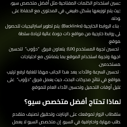
حسين استخدام الكلمات المفتاحية مثل أفضل متخصص سيو،
حيث يتم توزيعها بشكل طبيعي في المحتوى مع الحفاظ على
ودته.
– بناء الروابط الخارجية (Backlinks): يتم تطوير استراتيجيات للحصول
لى روابط خارجية من مواقع ذات جودة عالية لزيادة سلطة
لموقع.
– تحسين تجربة المستخدم (UX): يتعاون فريق “دؤوب” لتحسين
اجهة وتجربة استخدام الموقع بما يتماشى مع احتياجات
لمستخدمين.
 تحسين السرعة والأداء: يعد هذا الجانب مهمًا للغاية لرفع ترتيب
لمواقع في نتائج محركات البحث، حيث يعمل فريق “دؤوب” على
قليل أوقات التحميل وتحسين الأداء العام للموقع.
ماذا تحتاج أفضل متخصص سيو؟
ستقطاب الزوار لموقعك على الإنترنت وتحقيق تصنيف متقدم
تطلب مهارة واحترافية في السيو. إن متخصص السيو لا يعمل