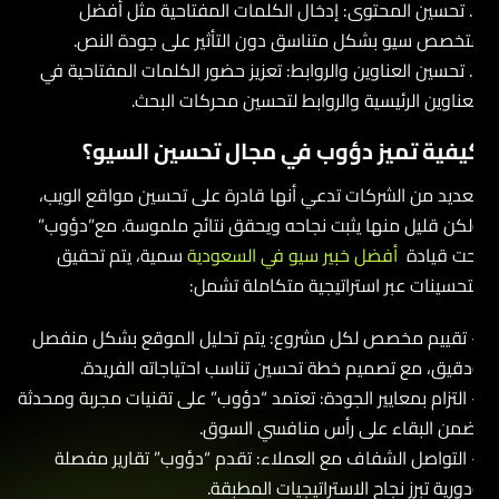
2. تحسين المحتوى: إدخال الكلمات المفتاحية مثل أفضل
تخصص سيو بشكل متناسق دون التأثير على جودة النص.
3. تحسين العناوين والروابط: تعزيز حضور الكلمات المفتاحية في
لعناوين الرئيسية والروابط لتحسين محركات البحث.
يفية تميز دؤوب في مجال تحسين السيو؟
لعديد من الشركات تدعي أنها قادرة على تحسين مواقع الويب،
لكن قليل منها يثبت نجاحه ويحقق نتائج ملموسة. مع”دؤوب”
حت قيادة
أفضل خبير سيو في السعودية
سمية، يتم تحقيق
لتحسينات عبر استراتيجية متكاملة تشمل:
 تقييم مخصص لكل مشروع: يتم تحليل الموقع بشكل منفصل
دقيق، مع تصميم خطة تحسين تناسب احتياجاته الفريدة.
 التزام بمعايير الجودة: تعتمد “دؤوب” على تقنيات مجربة ومحدثة
ضمن البقاء على رأس منافسي السوق.
 التواصل الشفاف مع العملاء: تقدم “دؤوب” تقارير مفصلة
دورية تبرز نجاح الاستراتيجيات المطبقة.