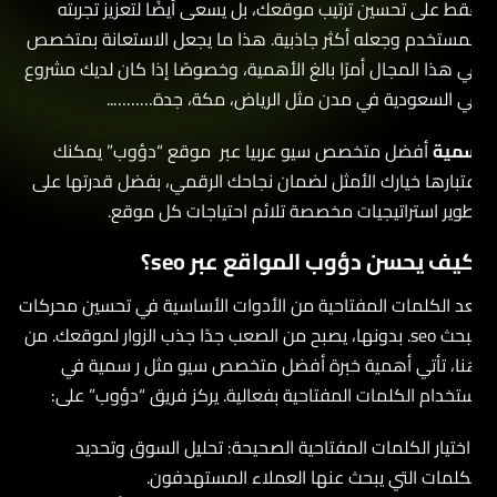
قط على تحسين ترتيب موقعك، بل يسعى أيضًا لتعزيز تجربته
لمستخدم وجعله أكثر جاذبية. هذا ما يجعل الاستعانة بمتخصص
ي هذا المجال أمرًا بالغ الأهمية، وخصوصًا إذا كان لديك مشروع
ي السعودية في مدن مثل الرياض، مكة، جدة………..
مية
أفضل متخصص سيو عربيا عبر موقع “دؤوب” يمكنك
عتبارها خيارك الأمثل لضمان نجاحك الرقمي، بفضل قدرتها على
طوير استراتيجيات مخصصة تلائم احتياجات كل موقع.
يف يحسن دؤوب المواقع عبر seo؟
ُعد الكلمات المفتاحية من الأدوات الأساسية في تحسين محركات
البحث seo. بدونها، يصبح من الصعب جدًا جذب الزوار لموقعك. من
نا، تأتي أهمية خبرة أفضل متخصص سيو مثل ر سمية في
ستخدام الكلمات المفتاحية بفعالية. يركز فريق “دؤوب” على:
1اختيار الكلمات المفتاحية الصحيحة: تحليل السوق وتحديد
لكلمات التي يبحث عنها العملاء المستهدفون.