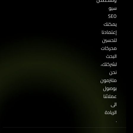
سيو
SEO
يمكنك
إعتمادنا
لتحسين
محركات
البحث
لشركتك،
نحن
ملتزمون
بوصول
عملائنا
الى
الريادة
.