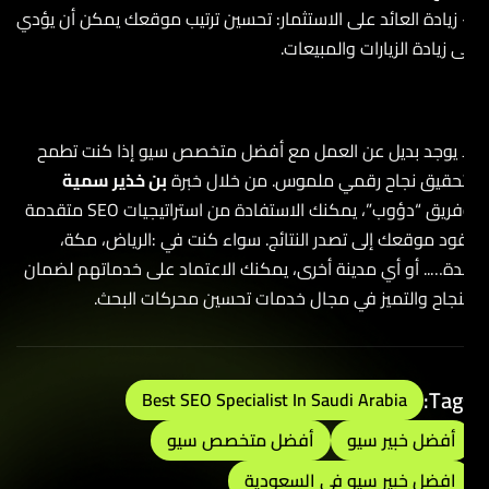
 زيادة العائد على الاستثمار: تحسين ترتيب موقعك يمكن أن يؤدي
لى زيادة الزيارات والمبيعات.
ا يوجد بديل عن العمل مع أفضل متخصص سيو إذا كنت تطمح
تحقيق نجاح رقمي ملموس. من خلال خبرة
بن خذير سمية
وفريق “دؤوب”، يمكنك الاستفادة من استراتيجيات SEO متقدمة
قود موقعك إلى تصدر النتائج. سواء كنت في :الرياض، مكة،
دة….. أو أي مدينة أخرى، يمكنك الاعتماد على خدماتهم لضمان
لنجاح والتميز في مجال خدمات تحسين محركات البحث.
Tags
Best SEO Specialist In Saudi Arabia
أفضل خبير سيو
أفضل متخصص سيو
افضل خبير سيو في السعودية