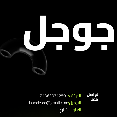
جوجل
تواصل
الهاتف:
+21363971259
معنا
الايميل:
daaoobseo@gmail.com
العنوان:
شارع