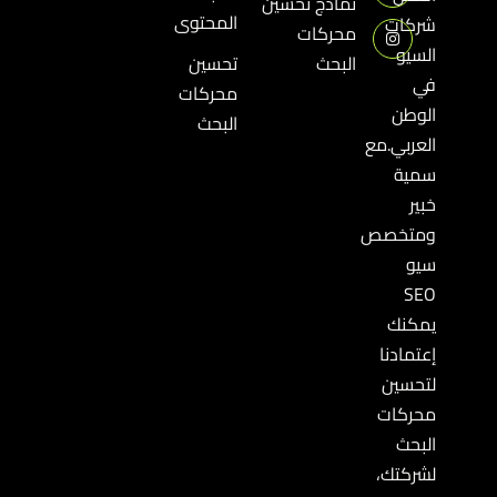
نماذج تحسين
المحتوى
شركات
محركات
السيو
البحث
تحسين
في
محركات
الوطن
البحث
العربي.مع
سمية
خبير
ومتخصص
سيو
SEO
يمكنك
إعتمادنا
لتحسين
محركات
البحث
لشركتك،