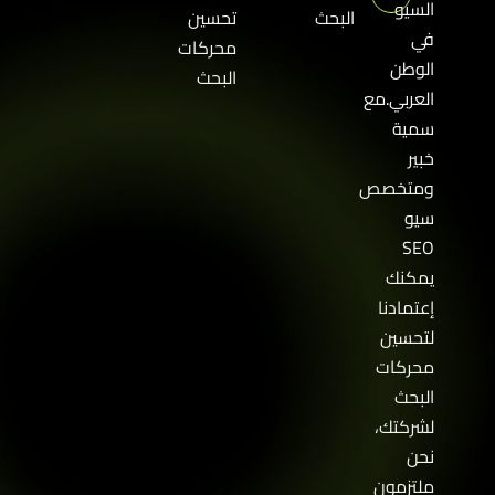
السيو
البحث
تحسين
في
محركات
الوطن
البحث
العربي.مع
سمية
خبير
ومتخصص
سيو
SEO
يمكنك
إعتمادنا
لتحسين
محركات
البحث
لشركتك،
نحن
ملتزمون