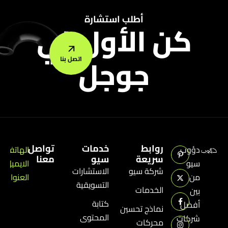
أطلب استشارة
كن الأول في
جوجل
اتصل بنا
روابط
خدمات
تواصل
دؤوب
الهاتف:
+21363971259
سريعة
سيو
معنا
سيو
الايميل:
il.com
شركة سيو
الاستشارات
من
العنوان:
شارع
التسويقية
الخدمات
بين
كتابة
أفضل
نماذج تحسين
المحتوى
شركات
محركات